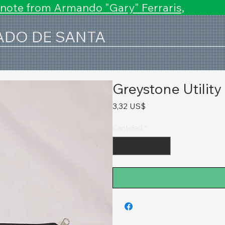
 note from Armando "Gary" Ferraris,
ADO DE SANTA
Greystone Utilit
Precio
3,32 US$
Cantidad
*